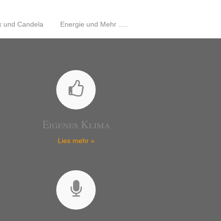
ux und Candela
Energie und Mehr .....
Eigenes Klima
Lies mehr »