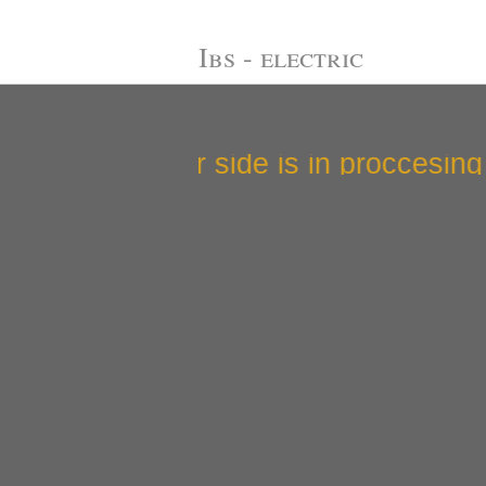
Ibs - electric
abeitung ...... Our side is in procces